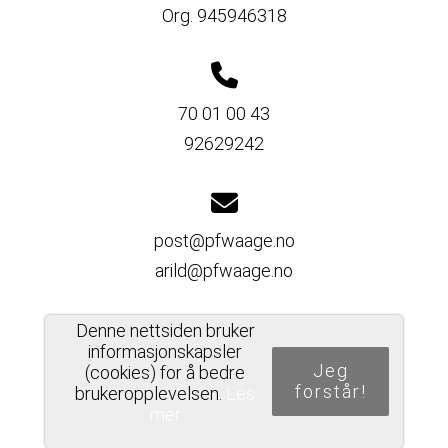
Org. 945946318
70 01 00 43
92629242
post@pfwaage.no
arild@pfwaage.no
Denne nettsiden bruker
informasjonskapsler
Del nettside
Jeg
(cookies) for å bedre
forstår!
brukeropplevelsen.
Les
mer