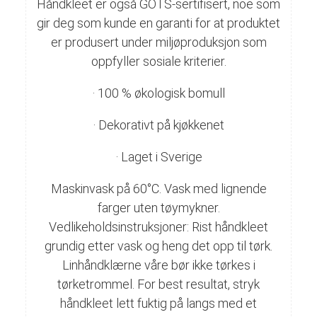
Håndkleet er også GOTS-sertifisert, noe som
gir deg som kunde en garanti for at produktet
er produsert under miljøproduksjon som
oppfyller sosiale kriterier.
· 100 % økologisk bomull
· Dekorativt på kjøkkenet
· Laget i Sverige
Maskinvask på 60°C. Vask med lignende
farger uten tøymykner.
Vedlikeholdsinstruksjoner: Rist håndkleet
grundig etter vask og heng det opp til tørk.
Linhåndklærne våre bør ikke tørkes i
tørketrommel. For best resultat, stryk
håndkleet lett fuktig på langs med et