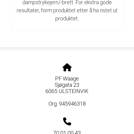
dampstrykejern/-brett. For ekstra gode
resultater, form produktet etter å ha ristet ut
produktet.
PF Waage
Sjøgata 23
6065 ULSTEINVIK
Org. 945946318
70 01 00 43