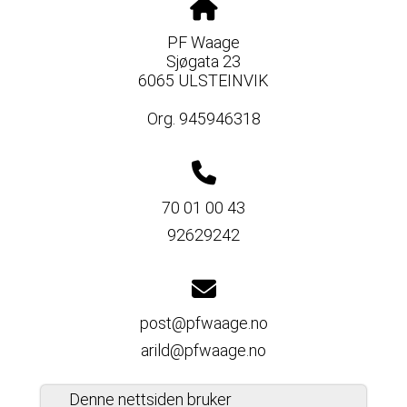
PF Waage
Sjøgata 23
6065 ULSTEINVIK
Org. 945946318
70 01 00 43
92629242
post@pfwaage.no
arild@pfwaage.no
Denne nettsiden bruker