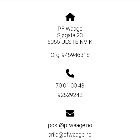
PF Waage
Sjøgata 23
6065 ULSTEINVIK
Org. 945946318
70 01 00 43
92629242
post@pfwaage.no
arild@pfwaage.no