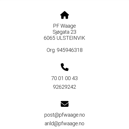
PF Waage
Sjøgata 23
6065 ULSTEINVIK
Org. 945946318
70 01 00 43
92629242
post@pfwaage.no
arild@pfwaage.no