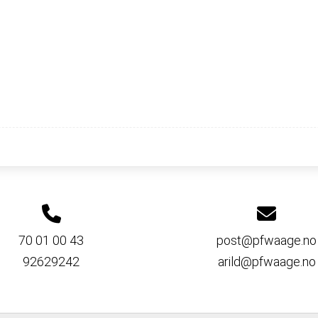
70 01 00 43
post@pfwaage.no
92629242
arild@pfwaage.no