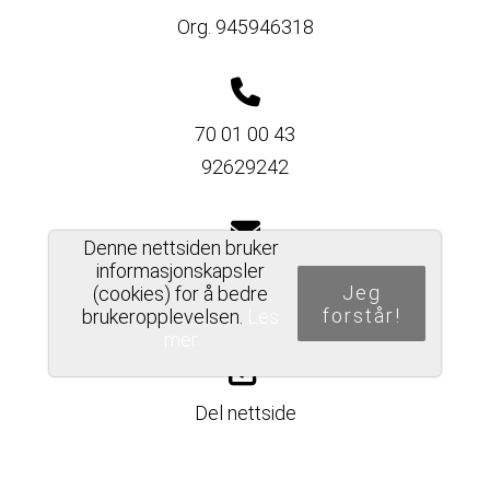
Org. 945946318
70 01 00 43
92629242
Denne nettsiden bruker
informasjonskapsler
post@pfwaage.no
Jeg
(cookies) for å bedre
arild@pfwaage.no
forstår!
brukeropplevelsen.
Les
mer
Del nettside