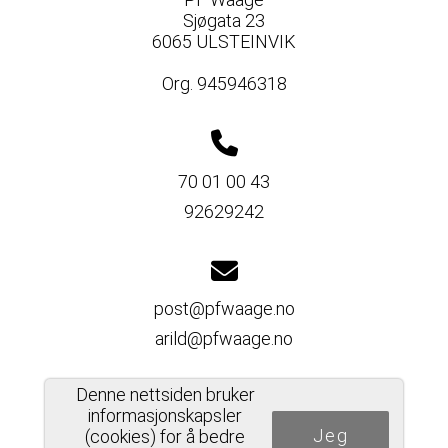
Sjøgata 23
6065 ULSTEINVIK
Org. 945946318
70 01 00 43
92629242
post@pfwaage.no
arild@pfwaage.no
Denne nettsiden bruker
informasjonskapsler
Jeg
Del nettside
(cookies) for å bedre