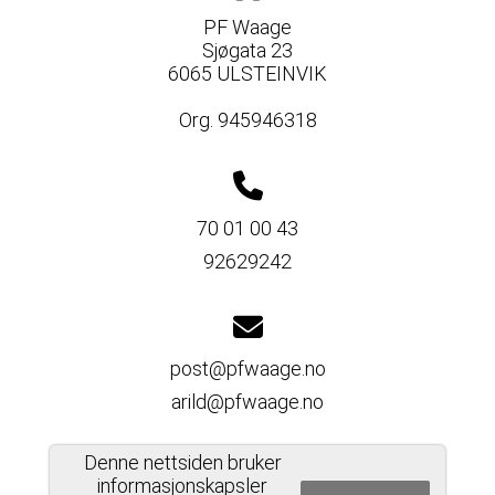
PF Waage
Sjøgata 23
6065 ULSTEINVIK
Org. 945946318
70 01 00 43
92629242
post@pfwaage.no
arild@pfwaage.no
Denne nettsiden bruker
informasjonskapsler