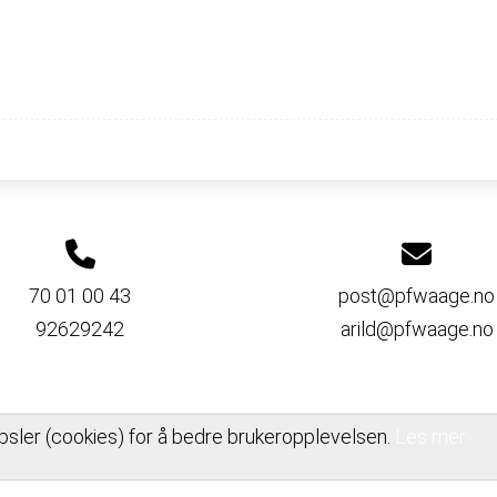
70 01 00 43
post@pfwaage.no
92629242
arild@pfwaage.no
psler (cookies) for å bedre brukeropplevelsen.
Les mer
PERSONVERNERKLÆRING