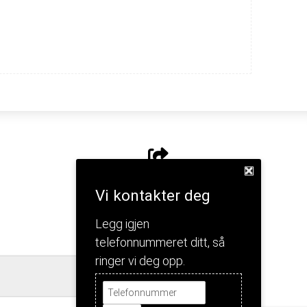
Del nettside
Vi kontakter deg
Legg igjen
telefonnummeret ditt, så
ringer vi deg opp.
Jeg forstår!