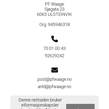
PF Waage
Sjøgata 23
6065 ULSTEINVIK
Org. 945946318
70 01 00 43
92629242
post@pfwaage.no
arild@pfwaage.no
Denne nettsiden bruker
informasjonskapsler