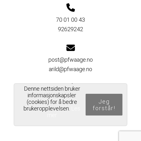
70 01 00 43
92629242
post@pfwaage.no
arild@pfwaage.no
Denne nettsiden bruker
informasjonskapsler
Del nettside
Jeg
(cookies) for å bedre
forstår!
brukeropplevelsen.
Les
mer
PERSONVERNERKLÆRING