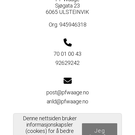
Sjøgata 23
6065 ULSTEINVIK
Org. 945946318
70 01 00 43
92629242
post@pfwaage.no
arild@pfwaage.no
Denne nettsiden bruker
informasjonskapsler
Jeg
Del nettside
(cookies) for å bedre