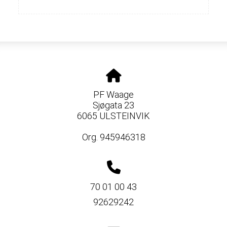
PF Waage
Sjøgata 23
6065 ULSTEINVIK
Org. 945946318
70 01 00 43
92629242