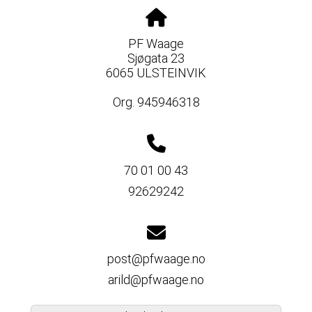
PF Waage
Sjøgata 23
6065 ULSTEINVIK
Org. 945946318
70 01 00 43
92629242
post@pfwaage.no
arild@pfwaage.no