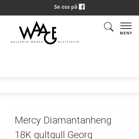
MENY
Mercy Diamantanheng
18K gultgull Georg