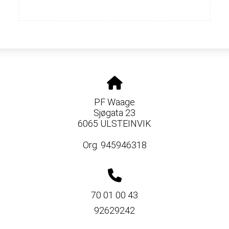
PF Waage
Sjøgata 23
6065 ULSTEINVIK
Org. 945946318
70 01 00 43
92629242