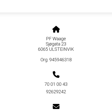
PF Waage
Sjøgata 23
6065 ULSTEINVIK
Org. 945946318
70 01 00 43
92629242