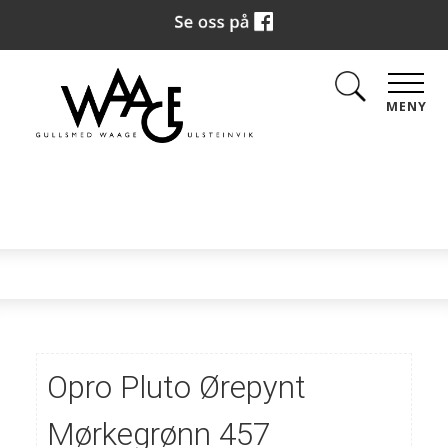
MENY
Opro Pluto Ørepynt
Mørkegrønn 457