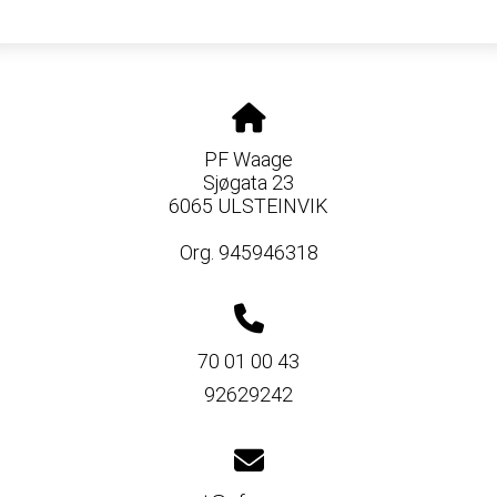
PF Waage
Sjøgata 23
6065 ULSTEINVIK
Org. 945946318
70 01 00 43
92629242