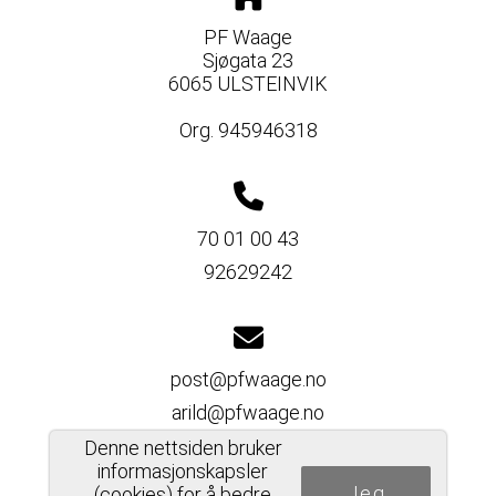
PF Waage
Sjøgata 23
6065 ULSTEINVIK
Org. 945946318
70 01 00 43
92629242
post@pfwaage.no
arild@pfwaage.no
Denne nettsiden bruker
informasjonskapsler
Jeg
(cookies) for å bedre