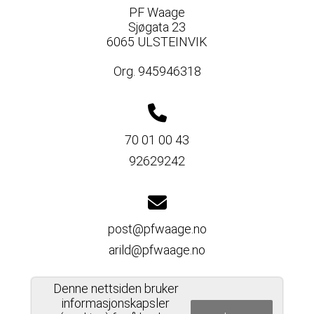
PF Waage
Sjøgata 23
6065 ULSTEINVIK
Org. 945946318
70 01 00 43
92629242
post@pfwaage.no
arild@pfwaage.no
Denne nettsiden bruker
informasjonskapsler