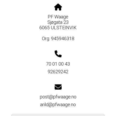
PF Waage
Sjøgata 23
6065 ULSTEINVIK
Org. 945946318
70 01 00 43
92629242
post@pfwaage.no
arild@pfwaage.no