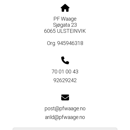
PF Waage
Sjøgata 23
6065 ULSTEINVIK
Org. 945946318
70 01 00 43
92629242
post@pfwaage.no
arild@pfwaage.no