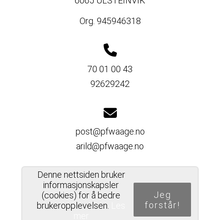
6065 ULSTEINVIK
Org. 945946318
70 01 00 43
92629242
post@pfwaage.no
arild@pfwaage.no
Denne nettsiden bruker
informasjonskapsler
Del nettside
Jeg
(cookies) for å bedre
forstår!
brukeropplevelsen.
Les
mer