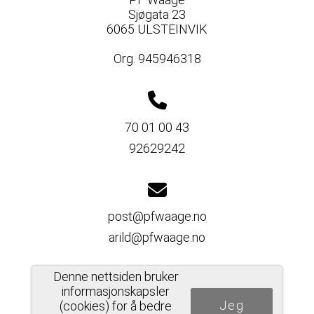
Sjøgata 23
6065 ULSTEINVIK
Org. 945946318
70 01 00 43
92629242
post@pfwaage.no
arild@pfwaage.no
Denne nettsiden bruker
informasjonskapsler
Jeg
Del nettside
(cookies) for å bedre