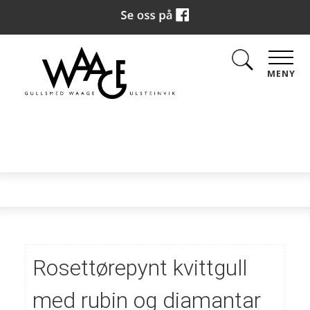
MENY
Rosettørepynt kvittgull
med rubin og diamantar