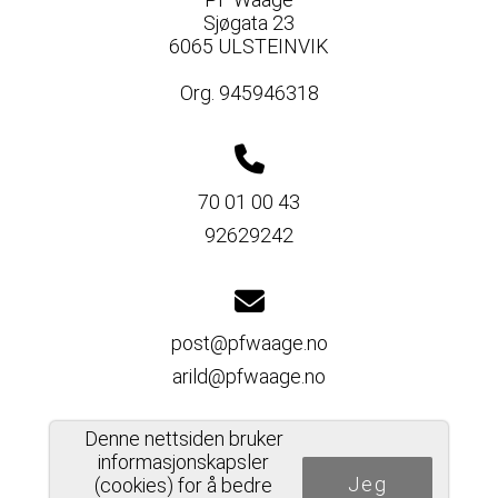
Sjøgata 23
6065 ULSTEINVIK
Org. 945946318
70 01 00 43
92629242
post@pfwaage.no
arild@pfwaage.no
Denne nettsiden bruker
informasjonskapsler
Jeg
Del nettside
(cookies) for å bedre