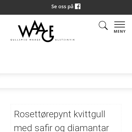
MENY
Rosettørepynt kvittgull
med safir og diamantar