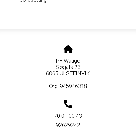
PF Waage
Sjøgata 23
6065 ULSTEINVIK
Org. 945946318
70 01 00 43
92629242