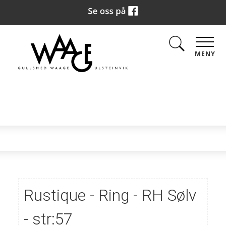
MENY
Rustique - Ring - RH Sølv
- str:57