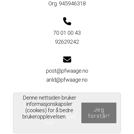
Org. 945946318
70 01 00 43
92629242
post@pfwaage.no
arild@pfwaage.no
Denne nettsiden bruker
informasjonskapsler
Del nettside
Jeg
(cookies) for å bedre
forstår!
brukeropplevelsen.
Les
mer