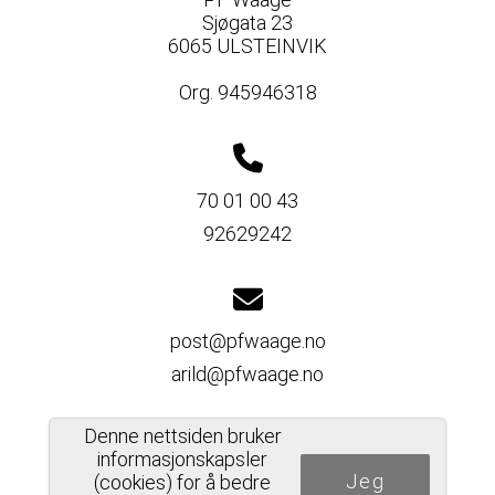
Sjøgata 23
6065 ULSTEINVIK
Org. 945946318
70 01 00 43
92629242
post@pfwaage.no
arild@pfwaage.no
Denne nettsiden bruker
informasjonskapsler
Jeg
Del nettside
(cookies) for å bedre