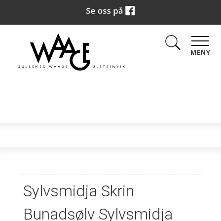
MENY
Sylvsmidja Skrin
Bunadsølv Sylvsmidja