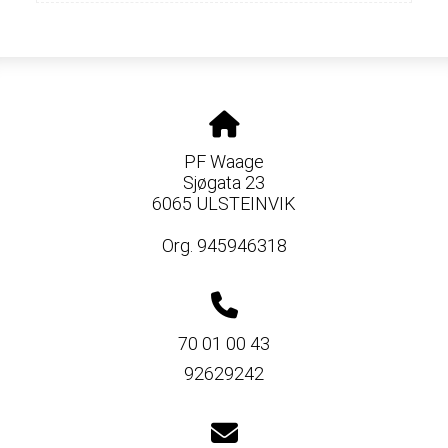
PF Waage
Sjøgata 23
6065 ULSTEINVIK
Org. 945946318
70 01 00 43
92629242