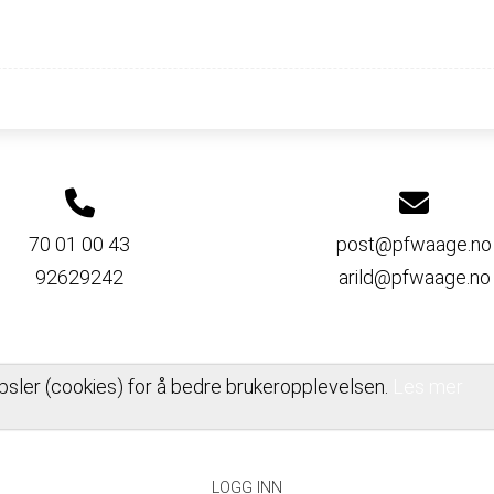
70 01 00 43
post@pfwaage.no
92629242
arild@pfwaage.no
psler (cookies) for å bedre brukeropplevelsen.
Les mer
PERSONVERNERKLÆRING
LOGG INN