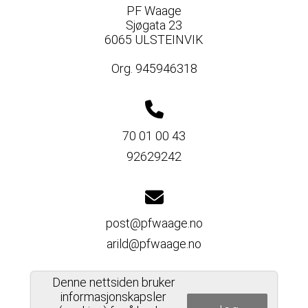
PF Waage
Sjøgata 23
6065 ULSTEINVIK
Org. 945946318
70 01 00 43
92629242
post@pfwaage.no
arild@pfwaage.no
Denne nettsiden bruker
informasjonskapsler