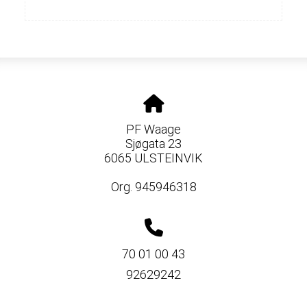
PF Waage
Sjøgata 23
6065 ULSTEINVIK
Org. 945946318
70 01 00 43
92629242