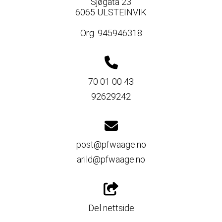
Sjøgata 23
6065 ULSTEINVIK
Org. 945946318
70 01 00 43
92629242
post@pfwaage.no
arild@pfwaage.no
Del nettside