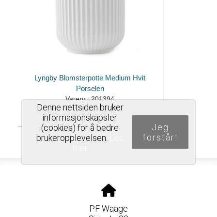
Lyngby Blomsterpotte Medium Hvit
Porselen
Varenr.: 201394
Denne nettsiden bruker
Kr 599,00
informasjonskapsler
Jeg
(cookies) for å bedre
forstår!
brukeropplevelsen.
Les
mer
PF Waage