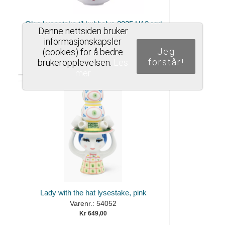
Olga Lysestake til kubbelys 2025 H12 rød
Denne nettsiden bruker
Bjørn Wiinblad
informasjonskapsler
Varenr.: 53125
Jeg
(cookies) for å bedre
Kr 499,00
forstår!
brukeropplevelsen.
Les
mer
Lady with the hat lysestake, pink
Varenr.: 54052
Kr 649,00