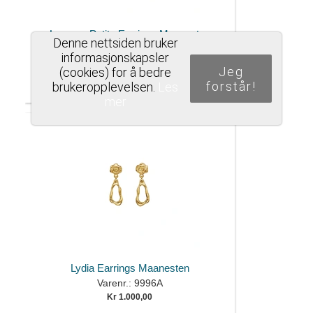
Lemona Petite Earrings Maanesten
Denne nettsiden bruker
Varenr.: 9975A
informasjonskapsler
Kr 1.100,00
Jeg
(cookies) for å bedre
forstår!
brukeropplevelsen.
Les
mer
Lydia Earrings Maanesten
Varenr.: 9996A
Kr 1.000,00